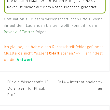
Die Mission »Mars 2020« ist ein Erfolg: Der NASA-
Rover ist sicher auf dem Roten Planeten gelandet
Gratulation zu diesem wissenschaftlichen Erfolg! Wenn
ihr auf dem Laufenden bleiben wollt, könnt ihr dem
Rover auf Twitter
folgen.
Ich glaube, ich habe einen Rechtschreibfehler gefunden.
Müsste da nicht Wissen
SCHaft
stehen? => Hier findest
du die
Antwort
!
Beitragsnavigation
Für die Wissenstaft: 10
3/14 – Internationaler π-
Quizfragen für Physik-
Tag
Profis!